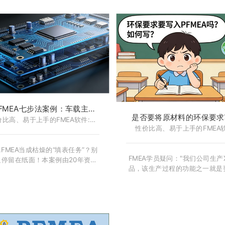
往隐藏在制造过程之中。本文以
法的完整应用过程。文章按照“规
05深沟球轴承为案例，严格依据
→ 结构分析 → 功能分析 → 失效
G & VDA FMEA七步法，从规划准备
风险评估 → 优化改进 → 结果文
文件化，完整演示PFMEA分析全
逻辑主线展开，通过结构树、功
，手把手教你建立结构树、功能
失效链、AP 风险评价及优化闭
效网，完成S/O/D评分、AP风险
图文实例，帮助读者真正理解 DF
及优化改进，帮助你真正掌握汽车
的分析思路与实战方法。无论是 F
PFMEA的分析思路与实战方法。
初学者、质量工程师，还是产品
员，都能通过本案例快速掌握新版 
& VDA DFMEA 的核心逻辑，
系统识别设计风险、制定有效
FMEA七步法案例：车载主控
施，并建立持续改进的风险管理
是否要将原材料的环保要求
板 DFMEA - FMEA软件-
价比高、易于上手的FMEA软件:
性价比高、易于上手的FMEA软
PFMEA？ - FMEA软件
CoreFMEA
CoreFMEA
CoreFMEA
CoreFMEA
FMEA当成枯燥的“填表任务”？别
FMEA学员疑问："我们公司生产
只停留在纸面！本案例由20年资深
品，该生产过程的功能之一就是
专家亲自拆解，带你深入车载主控
XXX产品满足环保要求。我们知
实战现场。我们将严格遵循AIAG &
常在物料方面，PFMEA不分析
A七步法，从结构拆解到失效链推
分析辅料。但是，我们的产品要
手把手教你如何通过精准的S/O/D
环保要求，必须要在各个环节都
锁定高风险项，并制定硬核优化措
才能实现最终的环保。那么，要
P值从H（高）降至L（低）。拒绝