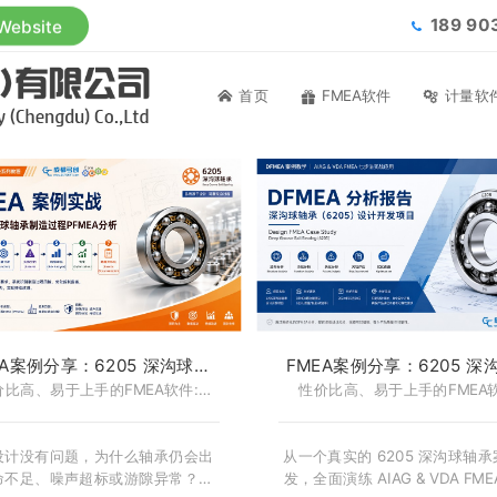
189 9
 Website
首页
FMEA软件
计量软
EA案例分享：6205 深沟球轴
FMEA案例分享：6205 深
FMEA 案例实战 - FMEA软件-
价比高、易于上手的FMEA软件:
承 DFMEA 实战案例 - FME
性价比高、易于上手的FMEA软
CoreFMEA
CoreFMEA
CoreFMEA
CoreFMEA
设计没有问题，为什么轴承仍会出
从一个真实的 6205 深沟球轴
命不足、噪声超标或游隙异常？答
发，全面演练 AIAG & VDA FME