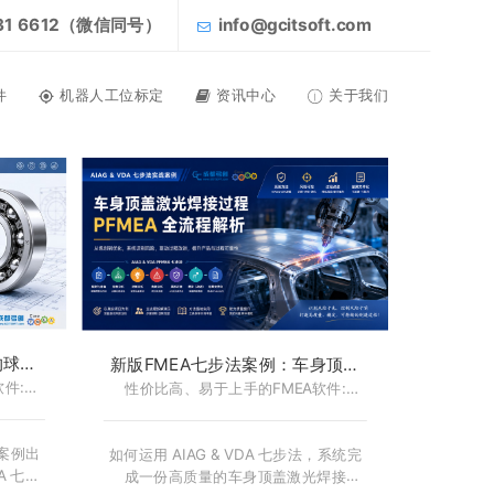
031 6612（微信同号）
info@gcitsoft.com
件
机器人工位标定
资讯中心
关于我们
沟球轴
新版FMEA七步法案例：车身顶盖
A软件-
件:
激光焊接过程 FMEA - FMEA软件-
性价比高、易于上手的FMEA软件:
CoreFMEA
CoreFMEA
承案例出
如何运用 AIAG & VDA 七步法，系统完
A 七步
成一份高质量的车身顶盖激光焊接