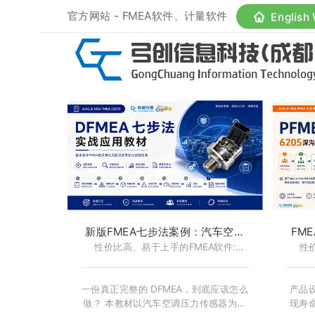
官方网站 - FMEA软件、计量软件
English
新版FMEA七步法案例：汽车空调
FM
压力传感器 DFMEA 实战案例-
性价比高、易于上手的FMEA软件:
承 P
性
CoreFMEA
FMEA软件-CoreFMEA
一份真正完整的 DFMEA，到底应该怎么
产品
做？ 本教材以汽车空调压力传感器为真
现寿