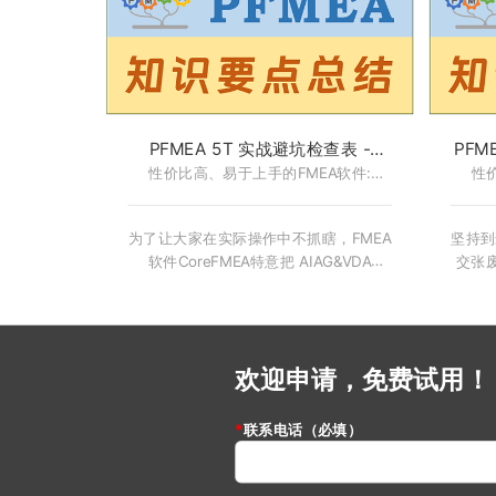
与实时监控系统，将高风险（AP=H）逐
空洞
一击破至安全区。拒绝纸上谈兵，直接
无论
打通从失效分析到控制计划的落地闭
这一
环。想掌握让生产线“零缺陷”运行的核心
二脉
秘籍？这一课，助你从“救火队员”蜕变为
“预防大师”！
PFMEA 5T 实战避坑检查表 -
PFM
性价比高、易于上手的FMEA软件:
FMEA软件-CoreFMEA
文件化
性
CoreFMEA
为了让大家在实际操作中不抓瞎，FMEA
坚持到
软件CoreFMEA特意把 AIAG&VDA
交张
PFMEA 标准要求的 “5T”要素 浓缩成了
而是
一份 “实战避坑检查表”。 你可以把它想
告”
象成一份“通关文书”，只有这些项都打勾
教你
了，你才算真正拿到了进入 PFMEA 核
情愿
心领域的入场券。
将 P
欢迎申请，免费试用！
联系电话（必填）