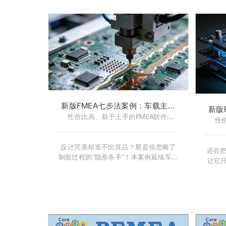
实案例，全程遵循 AIAG & VDA
案往
FMEA（2019）七步法，一步一步完成
62
企业级 DFMEA。从结构树、功能网、失
AIA
效链，到新版 AP 风险评估与优化措
到结果
施，配套高清图解、工程经验、分析技
过程
巧和避坑指南，让你真正建立 DFMEA
网、失
的系统分析思维。
评估
行业
新版FMEA七步法案例：车载主控
新版
PCB电路板制造过程 PFMEA -
性价比高、易于上手的FMEA软件:
PCB电路
性
CoreFMEA
FMEA软件-CoreFMEA
设计完美却造不出良品？那是你忽略了
还在把
制造过程的“隐形杀手”！本案例延续车载
让它
PCB实战，由资深专家带你从DFMEA无
质量
缝切换至PFMEA。我们将深入SMT产线
PCB
核心，严格遵循AIAG & VDA七步法，精
VD
准拆解锡膏印刷、贴片、回流焊等关键
演，
工序。看我们如何揪出“钢网堵塞”、“炉
评分
温漂移”等真凶，利用SPI/AOI防错升级
施将A