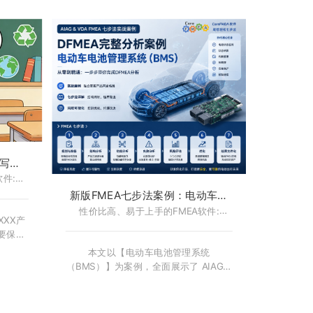
划准备
PFMEA？本文以汽车白车身顶盖激光焊
分析 →
接工艺为真实案例，从规划准备、结构
件化”的
分析、功能分析、失效分析，到风险评
能网、
估、优化和结果文件化，全流程展示
环等大量
PFMEA 的展开逻辑。通过结构树、功能
MEA
网、失效链和 AP 风险评估的逐层推
MEA
导，帮助读者真正理解 PFMEA “为什么
设计人
这样做、应该怎样做”，掌握主机厂和汽
AIAG
车零部件企业广泛采用的分析方法与实
学会如何
践技巧。无论是FMEA初学者还是制造工
预防措
艺工程师，都能从中快速建立完整的
体系。
PFMEA分析思维。
写入
件:
-
新版FMEA七步法案例：电动车电
池管理系统（BMS） DFMEA 分析
性价比高、易于上手的FMEA软件:
XXX产
CoreFMEA
- FMEA软件-CoreFMEA
要保证
道：通
本文以【电动车电池管理系统
来料，只
（BMS）】为案例，全面展示了 AIAG &
想实现
VDA FMEA 七步法在实际产品开发中的
环保，
应用。从规划与准备，到结构分析、功
不要将
能分析，再到失效分析、风险评估和优