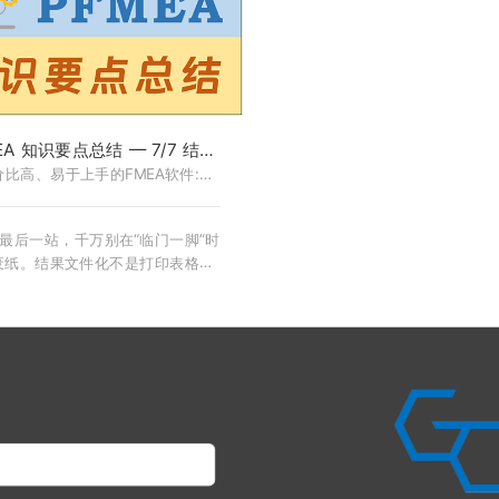
来料的环保要求写到PFMEA中
理论，只有逻辑严密的实战推演。
~~~问得好！FMEA软件CoreFM
你是新手还是寻求突破的工程师，
家解答此疑问，并附上最佳实践
课都将帮你打通预防性设计的“任督
”，真正掌握守护产品质量的核心武
器！
EA 知识要点总结 — 7/7 结果
 - FMEA软件-CoreFMEA
价比高、易于上手的FMEA软件:
CoreFMEA
最后一站，千万别在“临门一脚”时
废纸。结果文件化不是打印表格，
要给老板和客户呈上一份“人话版报
。本篇将带你复盘七步法的全旅程，
如何展示残余风险，让管理层心甘
地签字。完结篇不仅是总结，更是
FMEA 从“文档”转化为“资产”的终极
秘籍！