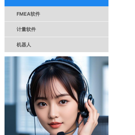
户高效的输出设计验证报
告DVP、控制计划CP等
FMEA软件
重要的关联性文档，可以
帮助用户自动识别特殊特
性、自动翻译成多国语言
计量软件
等。显著提升用户的
FMEA 工作效率！
机器人