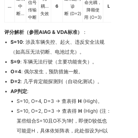
信号
命光耦，
...
中
耦...
6
诊
L
传输
降额使
断...
失效
断 (D=2)
中断
用 (O=3)
评分解析（参照AIAG & VDA标准）
：
S=10
: 涉及车辆失控、起火、违反安全法规
（如高压无法切断、电池过充）。
S=9
: 车辆无法行驶（主要功能丧失）。
O=4
: 偶尔发生，预防措施一般。
D=2
: 几乎肯定能探测到（自动化测试）。
AP
判定
:
S=10, O=4, D=3 -> 查表得
H
(High)。
S=10, O=2, D=3 -> 查表得
H
(High) (注：
某些组合S=10且O不为1时，即便D较低也
可能是H，具体依矩阵表，此处假设为H以