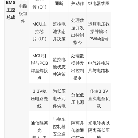
BMS
通断
关动作
继电器线圈
电路
管 (Q1)
主控
板组
总成
处理数
件
MCU主
监控电
运算电压数
据并发
控芯
池状态
据并输出
出控制
片 (U1)
并决策
PWM信号
指令
MCU引
处理数
监控电
脚与PCB
据并发
电气连接芯
池状态
焊盘焊接
出控制
片与电路板
并决策
点
指令
3.3V稳
为低压
传输3.3V
分配低
压电路走
电子元
直流电至负
压电源
线
件供电
载
与整车
通信隔离
隔离并
光电转换以
控制器
光
传输通
隔离高低压
安全通
耦 (U2)
信信号
地