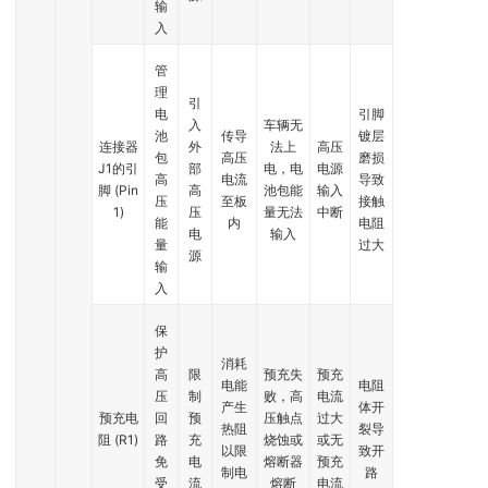
输
入
管
理
引
电
引脚
入
车辆无
池
传导
镀层
连接器
外
法上
高压
包
高压
磨损
J1的引
部
电，电
电源
高
电流
导致
脚 (Pin
高
池包能
输入
压
至板
接触
1)
压
量无法
中断
能
内
电阻
电
输入
量
过大
源
输
入
保
护
消耗
高
限
预充失
预充
电能
电阻
压
制
败，高
电流
产生
体开
预充电
回
预
压触点
过大
热阻
裂导
阻 (R1)
路
充
烧蚀或
或无
以限
致开
免
电
熔断器
预充
制电
路
受
流
熔断
电流