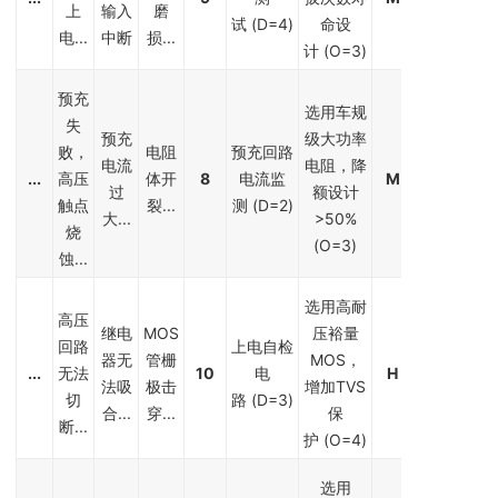
上
输入
磨
试 (D=4)
命设
电...
中断
损...
计 (O=3)
预充
选用车规
失
预充
级大功率
败，
电阻
预充回路
电流
电阻，降
...
高压
体开
8
电流监
M
过
额设计
触点
裂...
测 (D=2)
大...
>50%
烧
(O=3)
蚀...
选用高耐
高压
继电
MOS
压裕量
回路
上电自检
器无
管栅
MOS，
...
无法
10
电
H
法吸
极击
增加TVS
切
路 (D=3)
合...
穿...
保
断...
护 (O=4)
选用