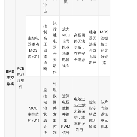
流
冲
击
执
控
行
放大
制
继电
MOS
继
MCU
高压回
主继电
高
器无
管栅
电
信号
路无法
器驱动
压
法吸
极击
器
以驱
切断，
MOS
回
合或
穿导
开
动继
存在安
管 (Q1)
路
无法
致短
关
电器
全隐患
通
断开
路
动
线圈
PCB
断
BMS
作
电路
主控
板组
总成
处
件
监
理
控
数
运算
电池过
电
据
电压
控制
芯片
充/过放
MCU
池
并
数据
指令
内部
未被保
主控芯
状
发
并输
错误
逻辑
护，或
片 (U1)
态
出
出
或无
单元
车辆误
并
控
PWM
输出
损坏
断电
决
制
信号