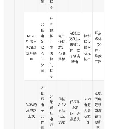
策
指
令
处
监
理
控
数
电池过
焊点
MCU
电
据
电气
控制
充/过放
虚焊
引脚与
池
并
连接
指令
未被保
（冷
PCB焊
状
发
芯片
错误
护，或
焊）
盘焊接
态
出
与电
或无
车辆误
导致
点
并
控
路板
输出
断电
开路
决
制
策
指
令
为
低
走线
分
压
传输
3.3V
因电
配
低压系
3.3V稳
电
3.3V
电源
迁移
低
统复
压电路
子
直流
丢失
或腐
压
位，通
走线
元
电至
或波
蚀导
电
讯丢失
件
负载
动
致断
源
供
路