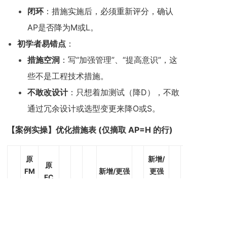
闭环
：措施实施后，必须重新评分，确认
AP是否降为M或L。
初学者易错点
：
措施空洞
：写“加强管理”、“提高意识”，这
些不是工程技术措施。
不敢改设计
：只想着加测试（降D），不敢
通过冗余设计或选型变更来降O或S。
【案例实操】优化措施表 (仅摘取 AP=H 的行)
原
新增/
原
FM
新增/更强
更强
FC
原
(中
原
原
原
的预防措
新
的探
新
新
(低
S
层
O
D
AP
施 (针对
O
测措
D
S
层失
失
FC)
施 (针
效)
效)
对FM)