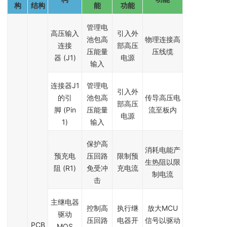
构
结构
能
功能
管理电
高压输入
引入外
池包高
物理连接高
连接
部高压
压能量
压线缆
器 (J1)
电源
输入
连接器J1
管理电
引入外
的引
池包高
传导高压电
部高压
脚 (Pin
压能量
流至板内
电源
1)
输入
保护高
消耗电能产
预充电
压回路
限制预
生热阻以限
阻 (R1)
免受冲
充电流
制电流
击
主继电器
控制高
执行继
放大MCU
驱动
压回路
电器开
信号以驱动
PCB
MOS