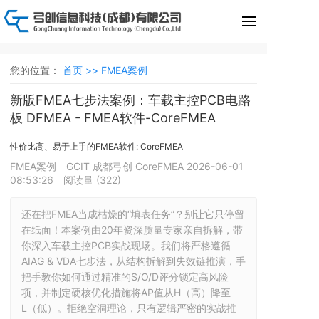
您的位置：
首页 >>
FMEA案例
新版FMEA七步法案例：车载主控PCB电路
板 DFMEA - FMEA软件-CoreFMEA
性价比高、易于上手的FMEA软件: CoreFMEA
FMEA案例
GCIT 成都弓创 CoreFMEA
2026-06-01
08:53:26
阅读量 (
322
)
还在把FMEA当成枯燥的“填表任务”？别让它只停留
在纸面！本案例由20年资深质量专家亲自拆解，带
你深入车载主控PCB实战现场。我们将严格遵循
AIAG & VDA七步法，从结构拆解到失效链推演，手
把手教你如何通过精准的S/O/D评分锁定高风险
项，并制定硬核优化措施将AP值从H（高）降至
L（低）。拒绝空洞理论，只有逻辑严密的实战推