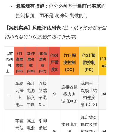
忽略现有措施
：评分必须基于
当前已实施
的
控制措施，而不是“将来计划做的”。
【案例实操】风险评估列表
(注：以下评分基于假
设的当前设计状态和常规行业水平)
...
前
(7)
(8)
中
(9)
低
(10)
(11)
探
(12)
预
(13)
六列
高层
层失
层失
严重
测控制
防控制
同
失效
效
效
AP
度S
(DC)
(PC)
上...
(FE)
(FM)
(FC)
车辆
高压
连接
选用带二
连接器插
无法
电源
器端
次锁止结
...
9
拔力测
M
上
输入
子退
构连接
试 (D=3)
电...
中断
针...
器 (O=3)
规定镀金
车辆
高压
引脚
接触电阻
厚度及插
无法
电源
镀层
...
9
测
拔次数寿
M