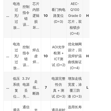
电池
芯片
AEC-
控制
过
内部
看门狗电
Q100
指令
...
充/
逻辑
10
路复位
Grade 0
H
错
过
损
(D=3)
芯片，双
误...
放...
坏...
核锁步
(O=4)
电池
优化钢网
控制
AOI光学
过
焊点
设计，回
指令
检测 +
...
充/
虚
10
流焊炉温
H
错
ICT测
过
焊...
曲线验证
误...
试 (D=2)
放...
(O=4)
低压
3.3V
电源完整
增加走线
走
系统
电源
性仿
宽度，涂
...
线...
7
L
复
丢
真 + 测
覆三防
断路
位...
失...
试 (D=3)
漆 (O=3)
通信
选用长寿
通讯
光
通讯超时