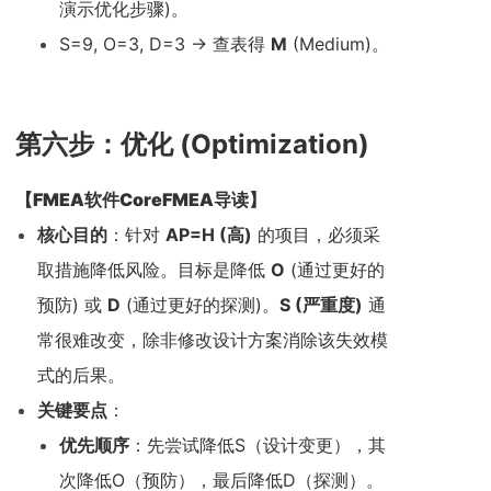
演示优化步骤)。
S=9, O=3, D=3 -> 查表得
M
(Medium)。
第六步：优化 (Optimization)
【
FMEA软件CoreFMEA
导读】
核心目的
：针对
AP=H (高)
的项目，必须采
取措施降低风险。目标是降低
O
(通过更好的
预防) 或
D
(通过更好的探测)。
S (严重度)
通
常很难改变，除非修改设计方案消除该失效模
式的后果。
关键要点
：
优先顺序
：先尝试降低S（设计变更），其
次降低O（预防），最后降低D（探测）。