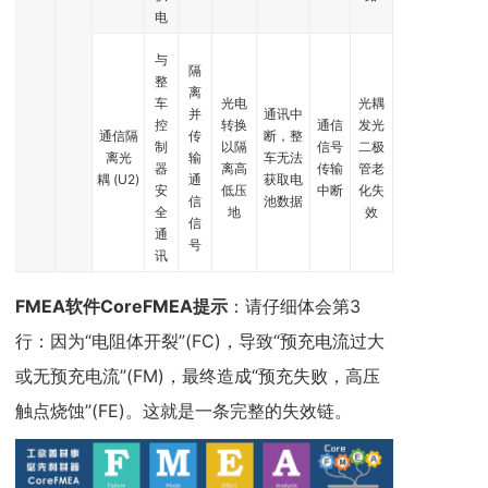
电
与
隔
整
离
车
光电
光耦
并
通讯中
控
转换
通信
发光
通信隔
传
断，整
制
以隔
信号
二极
离光
输
车无法
器
离高
传输
管老
耦 (U2)
通
获取电
安
低压
中断
化失
信
池数据
全
地
效
信
通
号
讯
FMEA软件CoreFMEA
提示
：请仔细体会第3
行：因为“电阻体开裂”(FC)，导致“预充电流过大
或无预充电流”(FM)，最终造成“预充失败，高压
触点烧蚀”(FE)。这就是一条完整的失效链。