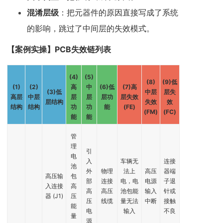
混淆层级
：把元器件的原因直接写成了系统
的影响，跳过了中间层的失效模式。
【案例实操】PCB失效链列表
(4)
(5)
(8)
(9)
低
(1)
(2)
高
中
(6)
低
(7)
高
(3)
低
中层
层失
高层
中层
层
层
层功
层失效
层结构
失效
效
结构
结构
功
功
能
(FE)
(FM)
(FC)
能
能
管
理
引
电
入
车辆无
连接
池
外
物理
法上
高压
器端
高压输
包
部
连接
电，电
电源
子退
入连接
高
高
高压
池包能
输入
针或
器 (J1)
压
压
线缆
量无法
中断
接触
能
电
输入
不良
量
源