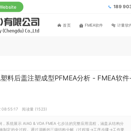
189 9
 Website
首页
FMEA软件
计量软
料后盖注塑成型PFMEA分析 - FMEA软件
 08:55:17
阅读量 (
1523
)
统展示 AIAG & VDA FMEA 七步法的完整应用流程，涵盖从结构分
施制定的全过程。通过清晰的三级结构分解（过程项→工序步骤→工作要