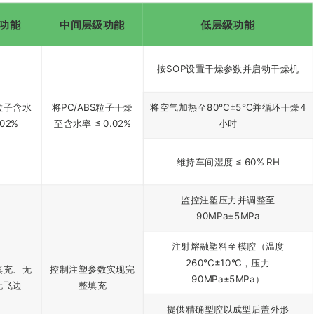
功能
中间层级功能
低层级功能
按SOP设置干燥参数并启动干燥机
粒子含水
将PC/ABS粒子干燥
将空气加热至80°C±5°C并循环干燥4
.02%
至含水率 ≤ 0.02%
小时
维持车间湿度 ≤ 60% RH
监控注塑压力并调整至
90MPa±5MPa
注射熔融塑料至模腔（温度
260°C±10°C，压力
填充、无
控制注塑参数实现完
90MPa±5MPa）
无飞边
整填充
提供精确型腔以成型后盖外形