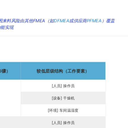
，因来料风险由其他FMEA（如
DFMEA
或供应商
PFMEA
）覆盖
功能实现
步骤）
较低层级结构（工作要素）
[人员] 操作员
[设备] 干燥机
[环境] 车间温湿度
[人员] 操作员