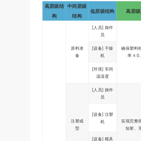
高层级结
中间层级
低层级结构
高层级
构
结构
[人员] 操作
员
原料准
[设备] 干燥
确保塑料
备
机
率 ≤ 0
[环境] 车间
温湿度
[人员] 操作
员
[设备] 注塑
注塑成
实现完整
机
型
短射、
[设备] 模具