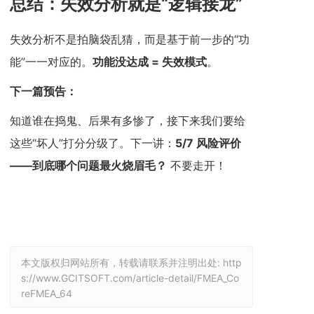
总结：失效分析就是“逻辑接龙”
失效分析不是拍脑袋乱猜，而是基于前一步的“功
能”一一对应的。
功能没达成 = 失效模式
。
下一篇预告：
知道谁在捣鬼、后果有多惨了，接下来我们要给
这些“坏人”打分分级了。下一讲：
5/7 风险评价
——到底哪个问题最火烧眉毛？
不要走开！
本文版权归网站所有，转载请联系并注明出处:
http
s://www.GCITSOFT.com/article-detail/FMEA_Co
reFMEA_64