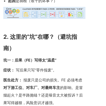
起因
是祸根（谁干的坏事？）
2.
这里的“坑”在哪？（避坑指
南）
坑一：后果（FE）写得太“温柔”
症状：
写后果只写“零件报废”。
医生处方：
报废只是公司的损失。FE 必须考虑
对下游工位、对车厂、对最终车主
的影响。是冒
烟起火？是半路抛锚？还是噪音太大被投诉？后
果写得越狠，风险意识才越强。