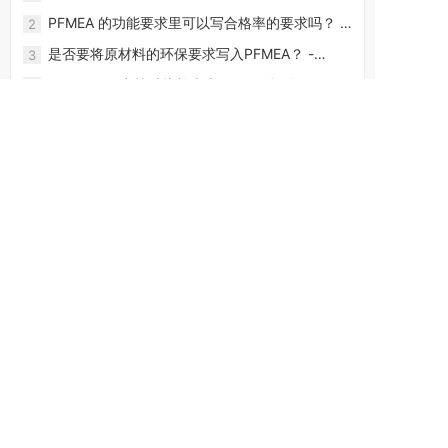
FMEA软件-CoreFMEA
PFMEA 的功能要求里可以写合格率的要求吗？ -
2
FMEA软件-CoreFMEA
是否要将原材料的环保要求写入PFMEA？ -
3
FMEA软件-CoreFMEA
PFMEA 5T 实战避坑检查表 - FMEA软件-
4
CoreFMEA
PFMEA 知识要点总结 — 7/7 结果文件化 - FMEA
5
软件-CoreFMEA
PFMEA 知识要点总结 — 6/7 优化 - FMEA软件-
6
CoreFMEA
PFMEA 知识要点总结 — 5/7 风险分析 - FMEA软
7
件-CoreFMEA
PFMEA 知识要点总结 — 4/7 失效分析 - FMEA软
8
件-CoreFMEA
PFMEA 知识要点总结 — 3/7 功能分析 - FMEA软
9
件-CoreFMEA
PFMEA 知识要点总结 — 2/7 结构分析 - FMEA软
10
件-CoreFMEA
欢迎申请，免费试用！
联系电话（必填）