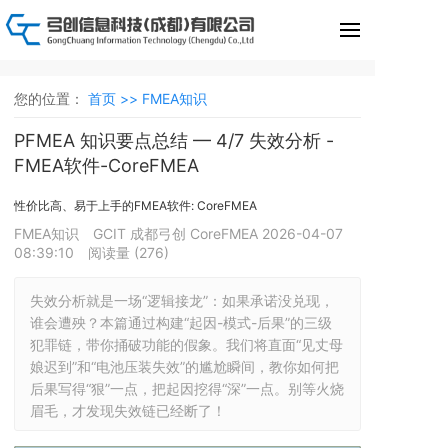
您的位置：
首页 >>
FMEA知识
PFMEA 知识要点总结 — 4/7 失效分析 -
FMEA软件-CoreFMEA
性价比高、易于上手的FMEA软件: CoreFMEA
FMEA知识
GCIT 成都弓创 CoreFMEA
2026-04-07
08:39:10
阅读量 (
276
)
失效分析就是一场“逻辑接龙”：如果承诺没兑现，
谁会遭殃？本篇通过构建“起因-模式-后果”的三级
犯罪链，带你捅破功能的假象。我们将直面“见丈母
娘迟到”和“电池压装失效”的尴尬瞬间，教你如何把
后果写得“狠”一点，把起因挖得“深”一点。别等火烧
眉毛，才发现失效链已经断了！