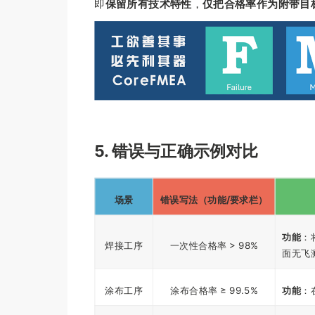
即
保留所有技术特性
，
仅把合格率作为附带目
5. 错误与正确示例对比
场景
错误写法（功能/要求栏）
功能
：
焊接工序
一次性合格率 > 98%
面无飞
涂布工序
涂布合格率 ≥ 99.5%
功能
：