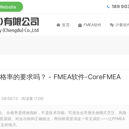
189 9
 Website
首页
FMEA软件
计量软
率的要求吗？ - FMEA软件-CoreFMEA
 08:56:12
阅读量 (
126
)
”？不能。 合格率是绩效指标，不是技术功能。写进去会导致失效模式空泛、风险
层原因、对比示例和正确做法，帮你彻底澄清这一常见误区——让PFMEA
该去的地方。