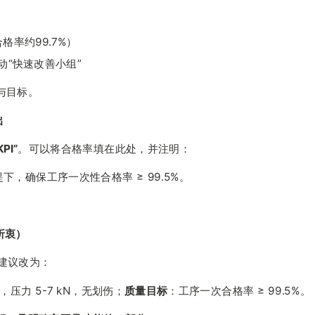
合格率约99.7%）
动“快速改善小组”
与目标。
出
KPI”
。可以将合格率填在此处，并注明：
，确保工序一次性合格率 ≥ 99.5%。
折衷）
，建议改为：
m，压力 5-7 kN，无划伤；
质量目标
：工序一次合格率 ≥ 99.5%。