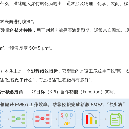
做什么
。描述输入如何转化为输出，通常涉及物理、化学、装配、移
“对表面进行喷漆”。
可测量的
技术特性
，用于判断功能是否满足预期。通常来自图纸、
m”、“喷漆厚度 50±5 μm”。
Y）
本质上是一个
过程绩效指标
，它衡量的是该工序或生产线“第一
述“过程做了什么”，而是描述“过程做得有多好”。
属于
概念混淆
——将
目标
（KPI）当作
功能
（Function）来写。