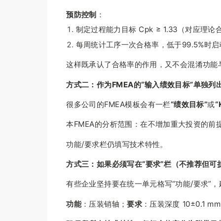
预防控制
：
制定过程能力目标 Cpk ≥ 1.33（对应理论
每周统计工序一次合格率，低于99.5%时启
这样既承认了合格率的作用，又不会混淆功能
方式二：作为FMEA的“输入绩效目标”单独列
很多公司的FMEA模板会有一栏
“
绩效目标”
或
“
本FMEA的分析范围：在不增加重大投资的前提下
功能/要求栏仍填写技术特性。
方式三：如果必须写在“要求”栏（不推荐但可
有些企业坚持要在统一单元格写“功能/要求”
功能
：压装销轴；
要求
：压装深度 10±0.1 m