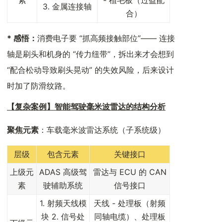
3. 金属连接轴
合）
* 感悟：
消费电子要 “抓高频接触部位”—— 连接
轴是刷头和机身的 “传力纽带”，拆出来才会想到
“配合松动导致刷头晃动” 的失效风险，后来设计
时加了防滑纹路。
【复杂案例】智能驾驶毫米波雷达的结构分析
聚焦元素
：车载毫米波雷达系统（子系统级）
层级
包含元素
关键接口
上级元
ADAS 高级驾
雷达与 ECU 的 CAN
素
驶辅助系统
信号接口
1. 射频天线模
天线 - 处理板（射频
块 2. 信号处
同轴电缆）、处理板