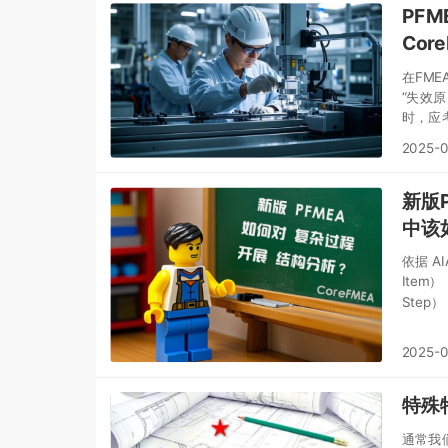
PF
Cor
在FM
“失效
时，应
等）—
2025-
性维护
行为措
新版
防效果
中该
依据 A
Item
Step
Ele
对人员
2025-
拆解为
特殊
通常我们