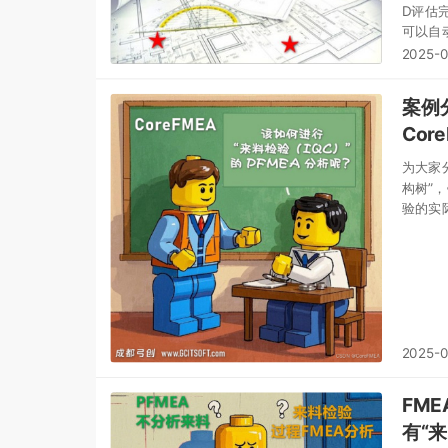
D评估完
可以自
逻辑/
2025-0
案例分
Cor
为大家分
构树”
验的实
2025-
FM
有“来