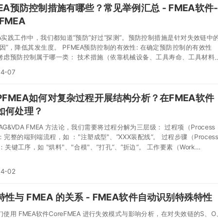
MEA预防控制措施有哪些？常见举例汇总 - FMEA软件-
eFMEA
EA实践工作中，我们都知道“预防”好过“探测”。预防控制措施是针对失效链中
原因”，降低其发生度。 PFMEA预防控制的有效性: 在确定预防控制的有效性
考虑预防控制属于哪一类： 技术措施（依靠机械设备、工具寿命、工具材料
— 预防效果较强 应用最佳实践（夹具、工装设计、校准程序、防错验证、预
04-07
、作业指导书、统计流程控制表、过程监视、产品设计等）——预防效果一
施（依靠持有证书或未持有证书的操作人员、技术工人、团队领导等）——
PFMEA如何对复杂过程开展结构分析？在FMEA软件
较弱
如何处理？
IAG&VDA FMEA 方法论，我们需要将过程分解为三层级： 过程项（Process
）：完整的端到端流程，如 ："注塑成型"、”XXX装配线“。 过程步骤（Proces
）：关键工序，如 "烘料"、"合模"、”打孔“、”折边“。 工作要素（Work
ment）：最小操作单元（人、机、料、环），如 "针对设备，确保烘料温度"、“
，确保安装到位“、针对工装，确保定位精确”。 通过这种分层，可将复杂系
04-02
可管理的分析单元。
特性与 FMEA 的关系 - FMEA软件自动识别特殊特性
使用 FMEA软件CoreFMEA 进行失效模式与影响分析，在对失效链的S、O