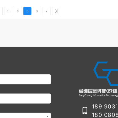
3
4
5
6
7
189 9031
180 0808