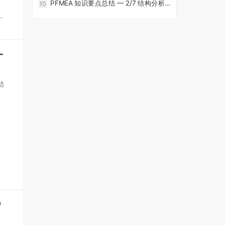
PFMEA 知识要点总结 — 2/7 结构分析 -
10
FMEA软件-CoreFMEA
的
-
结
检
会