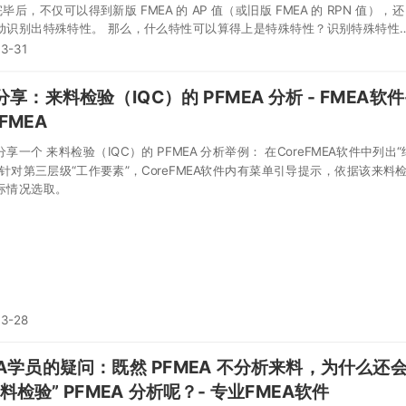
毕后，不仅可以得到新版 FMEA 的 AP 值（或旧版 FMEA 的 RPN 值），还
动识别出特殊特性。 那么，什么特性可以算得上是特殊特性？识别特殊特性
理由又是什么呢？
3-31
享：来料检验（IQC）的 PFMEA 分析 - FMEA软件
eFMEA
享一个 来料检验（IQC）的 PFMEA 分析举例： 在CoreFMEA软件中列出“
，针对第三层级“工作要素”，CoreFMEA软件内有菜单引导提示，依据该来料
际情况选取。
03-28
EA学员的疑问：既然 PFMEA 不分析来料，为什么还
料检验” PFMEA 分析呢？- 专业FMEA软件