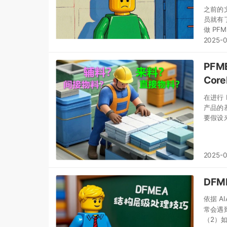
之前的
员就有了新的疑惑： 我们公司
做 PF
2025-
PF
Cor
在进行
产品的
要假设
FMEA
2025-
DFM
依据 A
常会遇
（2）